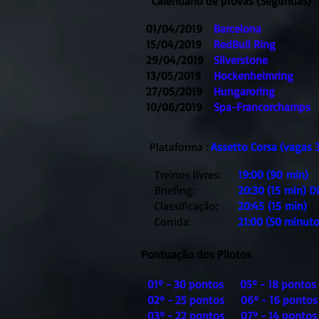
Calendário de provas (Segundas)
01/04/2019
Barcelona
15/04/2019
RedBull Ring
29/04/2019
Silverstone
13/05/2019
Hockenheimring
27/05/2019
Hungaroring
10/06/2019
Spa-Francorchamps
Plataforma :
Assetto Corsa (vagas 3
Treinos livres:
19:00 (90 min)
Briefing:
20:30 (15 min) D
Classificação:
20:45 (15 min)
Corrida:
21:00 (50 minuto
Pontuação dos Pilotos
01º - 30 pontos 05º - 18 ponto
02º - 25 pontos 06º - 16 ponto
03º - 22 pontos 07º - 14 ponto