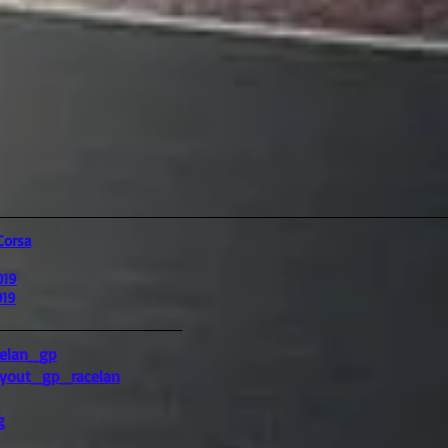
Corsa
019
019
celan_gp
ayout_gp_racelan
g