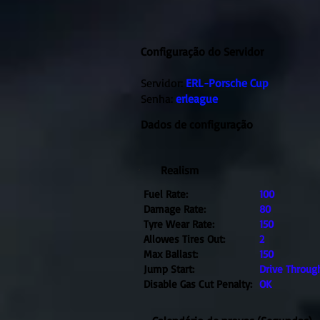
Configuração do Servidor
Servidor:
ERL-Porsche Cup
Senha:
erleague
Dados de configuração
Realism
Fuel Rate:
100
Damage Rate:
80
Tyre Wear Rate:
150
Allowes Tires Out:
2
Max Ballast:
150
Jump Start:
Drive Throug
Disable Gas Cut Penalty:
OK