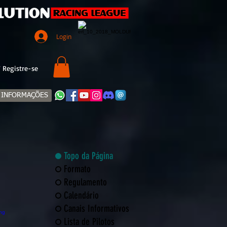
Login
 Registre-se
INFORMAÇÕES
Topo da Página
Formato
Regulamento
Calendário
Canais Informativos
Lista de Pilotos