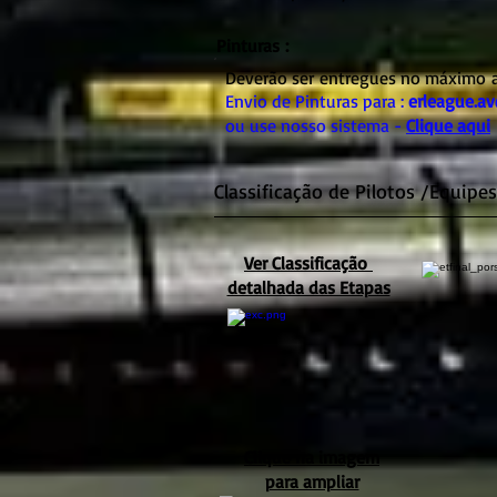
Pinturas :
Deverão ser entregues no máximo até
Envio de Pinturas para :
erleague.a
ou use nosso sistema -
Clique aqui
Classificação de Pilotos /Equipes
Ver Classificação
detalhada das Etapas
Clique na imagem
para ampliar