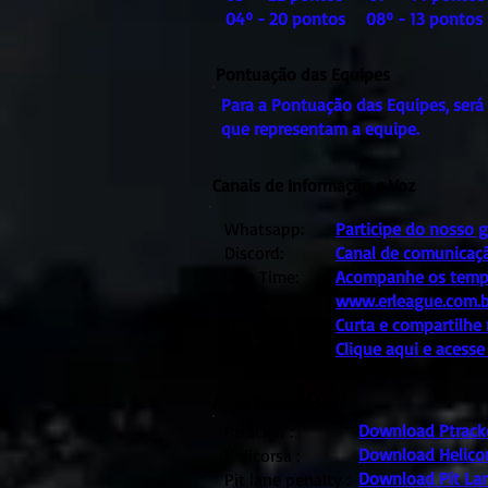
04º - 20 pontos 08º - 13 ponto
Pontuação das Equipes
Para a Pontuação das Equipes, será
que representam a equipe.
Canais de Informação e Voz
Whatsapp:
Participe do nosso 
Discord:
Canal de comunicação
Live Time:
Acompanhe os tempos
Site:
www.erleague.com.b
Facebook:
Curta e compartilhe
You tube:
Clique aqui e acess
Apps Requeridos :
Download Ptrack
Ptracker :
Download Helico
Helicorsa :
Download Pit La
Pit lane penalty :