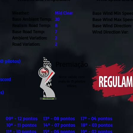
Weather:
Mid Clear
Base Wind Min Speed
Base Ambient Temp:
30
Base Wind Max Spee
Realism Road Temp:
8
Base Wind Direction:
Base Road Temp:
7
Wind Direction Var:
Ambient Variation:
2
Road Variation:
2
0 pilotos)
Premiação
Nota: valido com
iscord
mais de 15 pilotos
ativos
s)
s 09º - 12 pontos 13º - 08 pontos 17º - 04 pontos
s 10º - 11 pontos 14º - 07 pontos 18º - 03 pontos
s 11º - 10 pontos 15º - 06 pontos 19º - 02 pontos