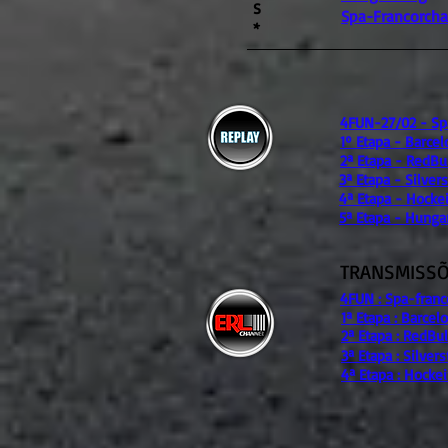
S
Spa-Francorch
*
4FUN-27/02 - S
1º Etapa - Barcel
2ª Etapa - RedBul
3ª Etapa - Silver
4ª Etapa - Hocke
5ª Etapa - Hunga
TRANSMISSÕ
4FUN : Spa-fran
1ª Etapa : Barcel
2ª Etapa : RedBul
3ª Etapa : Silver
4ª Etapa : Hocke