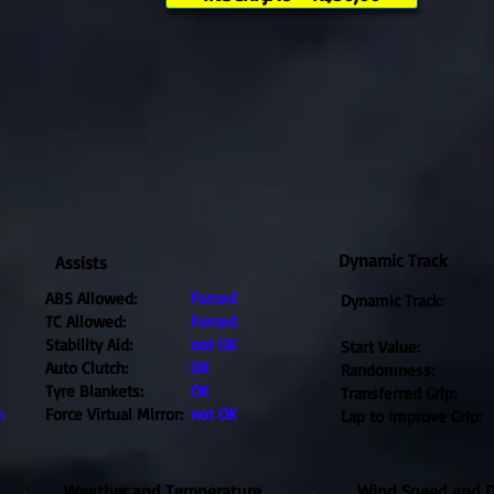
Dynamic Track
Assists
ABS Allowed:
Forced
Dynamic Track:
TC Allowed:
Forced
Stability Aid:
not OK
Start Value:
Auto Clutch:
OK
Randomness:
Tyre Blankets:
OK
Transferred Grip:
Force Virtual Mirror:
not OK
h
Lap to improve Grip:
Weather and Temperature
Wind Speed and D