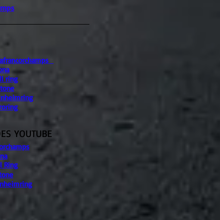
amps
pafrancorchamps
ona
l ring
stone
inheimring
roring
ES YOUTUBE
corchamps
ona
l Ring
stone
inheimring