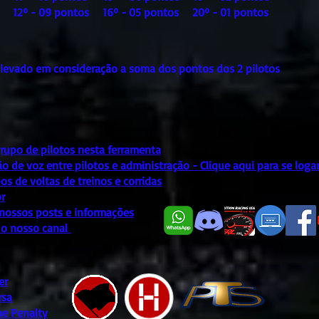
s 12º - 09 pontos 16º - 05 pontos 20º - 01 pontos
 levado em consideração a soma dos pontos dos 2 pilotos
grupo de pilotos nesta ferramenta
 de voz entre pilotos e administração - Clique aqui para se loga
 de voltas de treinos e corridas
r
 nossos posts e informações
e o nosso canal
er
rsa
ne Penalty