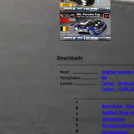
Downloads
Mod : .............................
Original Assetto 
Templates: .................
NA
Carset : ........................
CarSet - 01/04/2
CarSet - 12/04/2
*
Barcelona - Ra
P
RedBull Ring-l
I
Silverstone
S
T
Hockenheimrin
A
Hungaroring