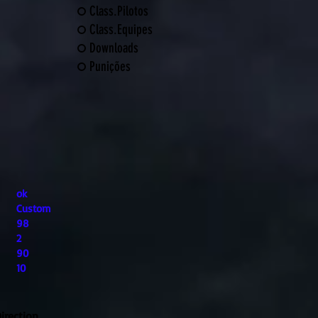
Class.Pilotos
Class.Equipes
Downloads
Punições
ok
Custom
98
2
90
10
irection