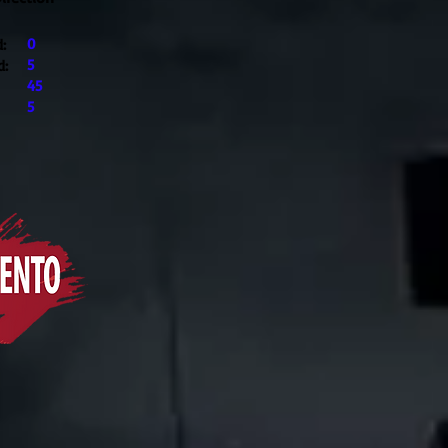
0
:
5
d:
45
5