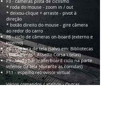
F3 - câmeras pista de ciclismo
* roda do mouse - zoom in / out
* deixou-clique + arraste - pivot à
direção
* botão direito do mouse - gire câmera
ao redor do carro
F6 - ciclo de câmeras on-board (externo e
interno)
F8 - captura de tela (salvo em: Bibliotecas
\ Documents \ Assetto Corsa \ telas)
F9 - Modo bar leaderboard ciclo na parte
inferior da tela (durante as corridas)
F11 - espelho retrovisor virtual
Vários comandos / atalhos - Outras
combinações de teclas
Ctrl + Q - danos displayer (ativado /
desativado)
Ctrl + L - rótulos, nomes de controladores
Ctrl + I - alternar linha de corrida ideal
(on / off)
Ctrl + J - Status danos mostrar por alguns
segundos