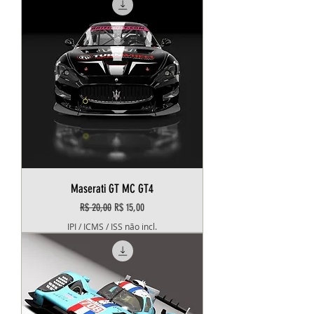
Maserati GT MC GT4
Preço normal
Preço promocional
R$ 20,00
R$ 15,00
IPI / ICMS / ISS não incl.