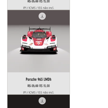
Preço normal
Preço promocional
R$ 25,00
R$ 15,00
IPI / ICMS / ISS não incl.
Porsche 963 LMDh
Preço normal
Preço promocional
R$ 25,00
R$ 15,00
IPI / ICMS / ISS não incl.