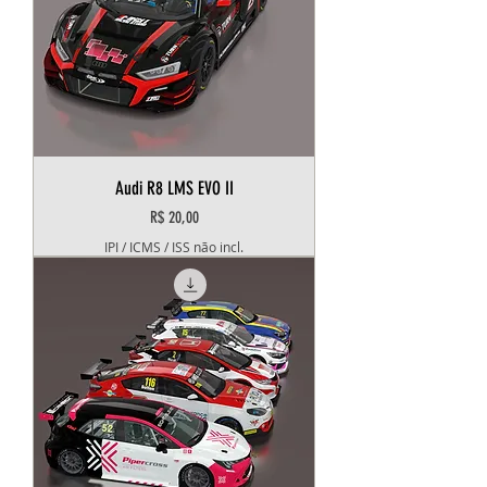
Audi R8 LMS EVO II
Preço
R$ 20,00
IPI / ICMS / ISS não incl.