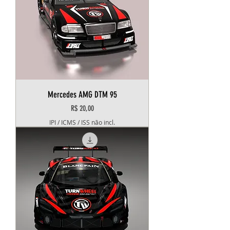
Mercedes AMG DTM 95
Preço
R$ 20,00
IPI / ICMS / ISS não incl.