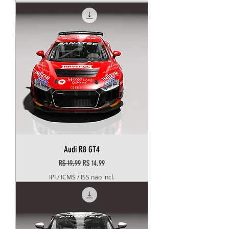
Audi R8 GT4
Preço normal
Preço promocional
R$ 19,99
R$ 14,99
IPI / ICMS / ISS não incl.