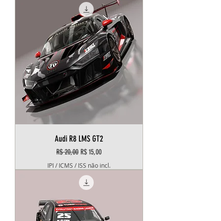
Audi R8 LMS GT2
Preço normal
Preço promocional
R$ 20,00
R$ 15,00
IPI / ICMS / ISS não incl.