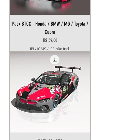
Pack BTCC - Honda / BMW / MG / Toyota /
Cupra
Preço
R$ 59,00
IPI / ICMS / ISS não incl.