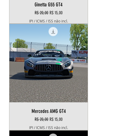
Ginetta G55 GT4
Preço normal
Preço promocional
R$ 20,00
R$ 15,00
IPI / ICMS / ISS não incl.
Mercedes AMG GT4
Preço normal
Preço promocional
R$ 20,00
R$ 15,00
IPI / ICMS / ISS não incl.