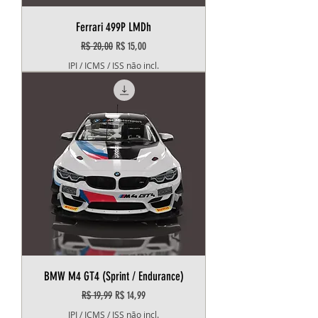
Ferrari 499P LMDh
Preço normal
Preço promocional
R$ 20,00
R$ 15,00
IPI / ICMS / ISS não incl.
BMW M4 GT4 (Sprint / Endurance)
Preço normal
Preço promocional
R$ 19,99
R$ 14,99
IPI / ICMS / ISS não incl.