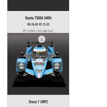
Toyota TS050 LMDh
Preço normal
Preço promocional
R$ 25,00
R$ 15,00
IPI / ICMS / ISS não incl.
Oreca 7 LMP2