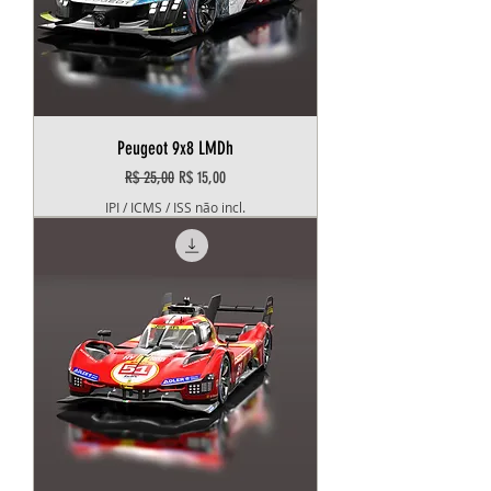
Peugeot 9x8 LMDh
Preço normal
Preço promocional
R$ 25,00
R$ 15,00
IPI / ICMS / ISS não incl.