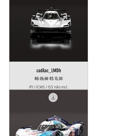
cadilac_LMDh
Preço normal
Preço promocional
R$ 25,00
R$ 15,00
IPI / ICMS / ISS não incl.