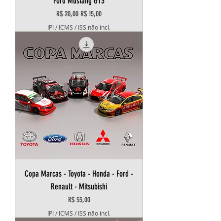
Ford Mustang GT3
Preço normal
Preço promocional
R$ 20,00
R$ 15,00
IPI / ICMS / ISS não incl.
Copa Marcas - Toyota - Honda - Ford -
Renault - Mitsubishi
Preço
R$ 55,00
IPI / ICMS / ISS não incl.