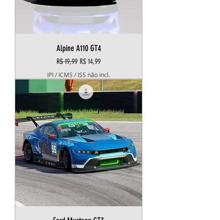
Alpine A110 GT4
Preço normal
Preço promocional
R$ 19,99
R$ 14,99
IPI / ICMS / ISS não incl.