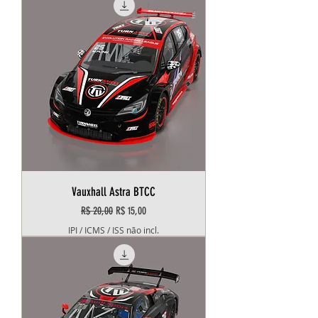
Vauxhall Astra BTCC
Preço normal
Preço promocional
R$ 20,00
R$ 15,00
IPI / ICMS / ISS não incl.