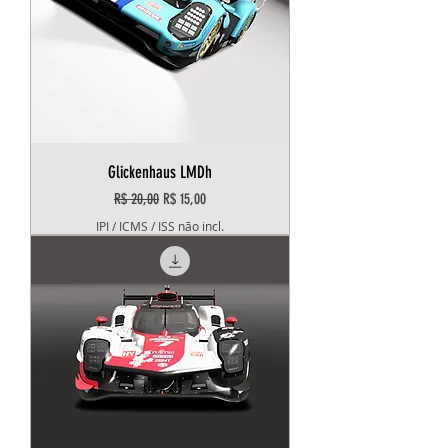
Glickenhaus LMDh
Preço normal
Preço promocional
R$ 20,00
R$ 15,00
IPI / ICMS / ISS não incl.