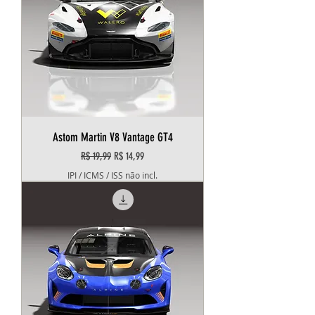
Astom Martin V8 Vantage GT4
Preço normal
Preço promocional
R$ 19,99
R$ 14,99
IPI / ICMS / ISS não incl.