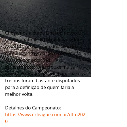
Chegamos a etapa Final do nosso 
campeonato de DTM no Simulador 
Assetto Corsa, foram duas corridas 
com bastante emoção e com muita 
disputa por posições.
 A inversão do Grid trouxe muita 
emoção para a segunda bateria e os 
treinos foram bastante disputados 
para a definição de quem faria a 
melhor volta.
Detalhes do Campeonato:
https://www.erleague.com.br/dtm202
0