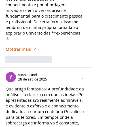
conhecimento e por abordagens 
inovadoras em diversas áreas é 
fundamental para o crescimento pessoal 
e profissional. De certa forma, isso me 
lembrou da minha própria jornada ao 
explorar o universo das **experiências 
de…
Mostrar mais
Curtir
Responder
yuanliu kind
28 de set. de 2025
Que artigo fantástico! A profundidade da 
análise e a clareza com que as ideias s?o 
apresentadas s?o realmente admiráveis. 
é evidente o esfor?o e o conhecimento 
dedicado a criar um conteúdo t?o valioso 
para os leitores. Em tempos onde a 
sobrecarga de informa??o é constante, 