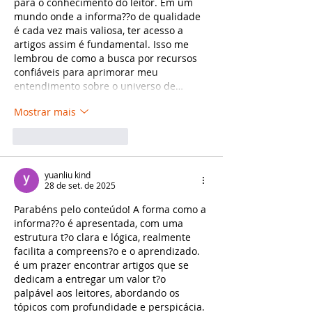
para o conhecimento do leitor. Em um 
mundo onde a informa??o de qualidade 
é cada vez mais valiosa, ter acesso a 
artigos assim é fundamental. Isso me 
lembrou de como a busca por recursos 
confiáveis para aprimorar meu 
entendimento sobre o universo de…
Mostrar mais
Curtir
Responder
yuanliu kind
28 de set. de 2025
Parabéns pelo conteúdo! A forma como a 
informa??o é apresentada, com uma 
estrutura t?o clara e lógica, realmente 
facilita a compreens?o e o aprendizado. 
é um prazer encontrar artigos que se 
dedicam a entregar um valor t?o 
palpável aos leitores, abordando os 
tópicos com profundidade e perspicácia. 