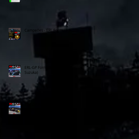
Campeões - ERL Formula 2
ERL-GP Formula 2 (etapa 6 -
Suzuka)
ERL-GP Formula 2 (etapa 5 -
Singapura)