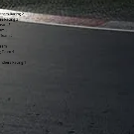
thers Racing 2
rs Racing 3
 Team 5
eam 3
g Team 5
 Team
ng Team 4
anthers Racing 1