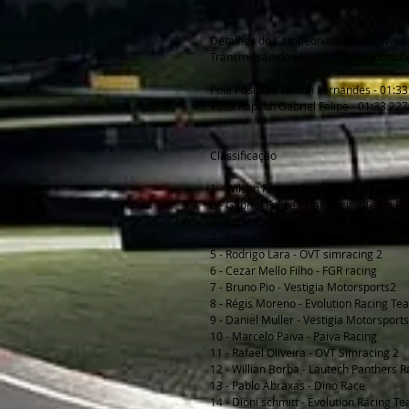
Detalhes do Campeonato: https://www.
Transmissão do evento: https://youtu
Pole Position: Wilson Fernandes - 01:3
Volta Rápida: Gabriel Felipe - 01:33.22
Classificação
1 - Wilson Fernandes - Devils e-Sports
2 - Gabriel Felipe - Oak Racing Team D
3 - Luciano Junior - Vestigia Motorsport
4 - Edson Gobbi (Punk) - Evolution Rac
5 - Rodrigo Lara - OVT simracing 2
6 - Cezar Mello Filho - FGR racing
7 - Bruno Pio - Vestigia Motorsports2
8 - Régis Moreno - Evolution Racing Te
9 - Daniel Muller - Vestigia Motorsport
10 - Marcelo Paiva - Paiva Racing
11 - Rafael Oliveira - OVT Simracing 2
12 - Willian Borba - Lautech Panthers R
13 - Pablo Abraxas - Dino Race
14 - Dioni schmitt - Evolution Racing T