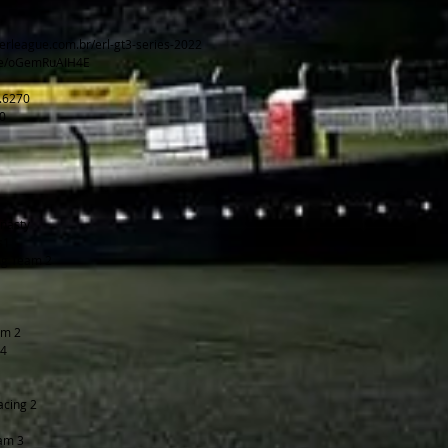
erleague.com.br/erl-gt3-series-2022
.be/oGemRuAIH4E
3.6270
70
ynasty
s1
ing Team 2
am 2
s4
acing 2
eam 3