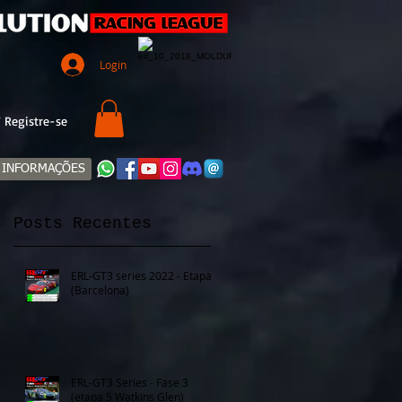
Login
 Registre-se
INFORMAÇÕES
Posts Recentes
ERL-GT3 series 2022 - Etapa 6
(Barcelona)
ERL-GT3 Series - Fase 3
(etapa 5 Watkins Glen)