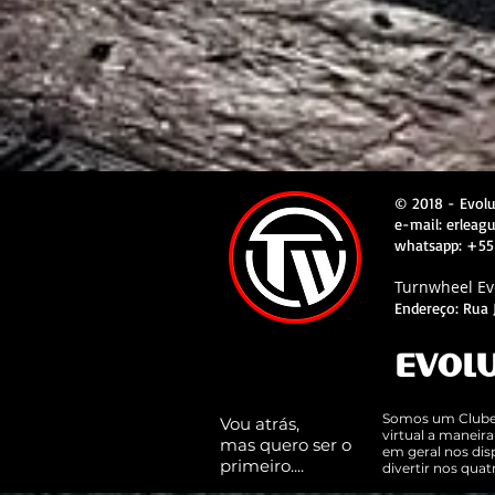
© 2018 - Evol
e-mail: erlea
whatsapp: +55
Turnwheel Evo
Endereço: Rua J
EVOL
Somos um Clube 
Vou atrás,
virtual a maneir
mas quero ser o
em geral nos dis
primeiro....
divertir nos qua