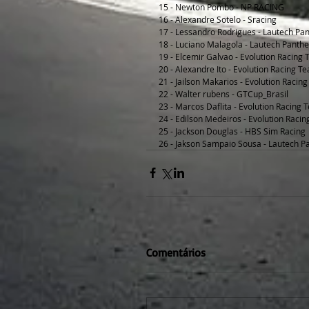
15 - Newton Pombo - NP RACING
16 - Alexandre Sotelo - Sracing
17 - Lessandro Rodrigues - Lautech Pan
18 - Luciano Malagola - Lautech Panthe
19 - Elcemir Galvao - Evolution Racing
20 - Alexandre Ito - Evolution Racing T
21 - Jailson Makarios - Evolution Racin
22 - Walter rubens - GTCup_Brasil
23 - Marcos Daflita - Evolution Racing
24 - Edilson Medeiros - Evolution Raci
25 - Jackson Douglas - HBS Sim Racing
26 - Jakson Sampaio Sousa - Lautech P
Comentários