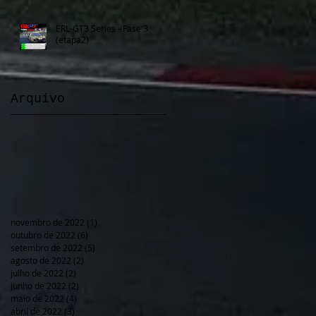
ERL-GT3 Series - Fase 3
(etapa2)
Arquivo
novembro de 2022
(1)
1 post
outubro de 2022
(6)
6 posts
setembro de 2022
(5)
5 posts
agosto de 2022
(2)
2 posts
julho de 2022
(2)
2 posts
junho de 2022
(2)
2 posts
maio de 2022
(4)
4 posts
abril de 2022
(3)
3 posts