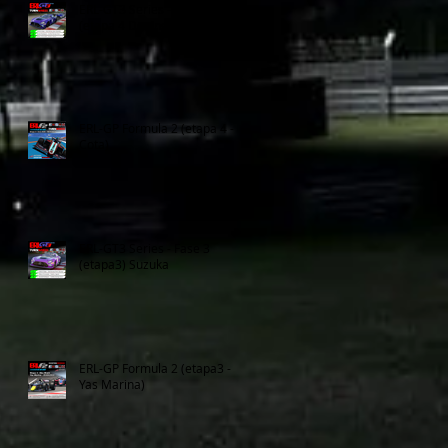
ERL-GT3 Series - Fase 3
(etapa 4 Donington Park)
ERL-GP Formula 2 (etapa 4 -
Cota)
ERL-GT3 Series - Fase 3
(etapa3) Suzuka
ERL-GP Formula 2 (etapa3 -
Yas Marina)